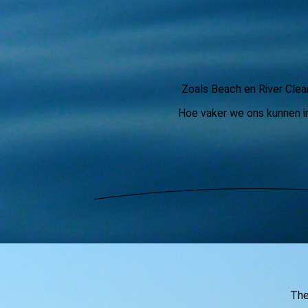
Zoals Beach en River Clean
Hoe vaker we ons kunnen inz
The