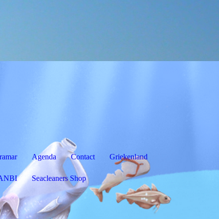
ramar
Agenda
Contact
Griekenland
ANBI
Seacleaners Shop