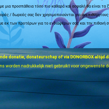
με μια προσπάθεια τόσο πιο καθαρά και ασφαλή θα είναι τα 
φορές / δωρεές σας δεν χρησιμοποιούνται για ανεπιθύμητους
ε εκ των προτέρων για το ενδιαφέρων σας και την πιθανή σ
vende donatie, donateurschap of via DONORBOX altijd dit
s worden nadrukkelijk niet gebruikt voor ongewenste d