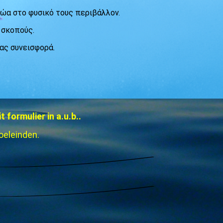
ζώα στο φυσικό τους περιβάλλον.
 σκοπούς.
ας συνεισφορά.
 formulier in a.u.b..
oeleinden.