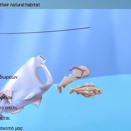
heir natural habitat.
 δωρεών.
φείου.
ο σπίτι.
εται.
 σκοπό μας.