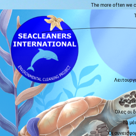
The more often we can
T
Λειτουργ
Δεν είν
Όλες οι δ
Τα μέ
Οι συνεισφο