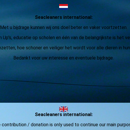
Seacleaners international:
Met u bijdrage kunnen wij ons doel beter en vaker voortzetten.
 Up's, educatie op scholen en één van de belangrijkste is het ve
etten, hoe schoner en veiliger het wordt voor alle dieren in hun
Bedankt voor uw interesse en eventuele bijdrage.
Seacleaners international:
 contribution / donation is only used to continue our main purpo