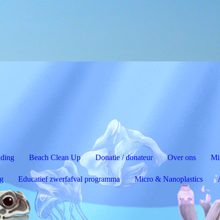
lding
Beach Clean Up
Donatie / donateur
Over ons
Mi
g
Educatief zwerfafval programma
Micro & Nanoplastics