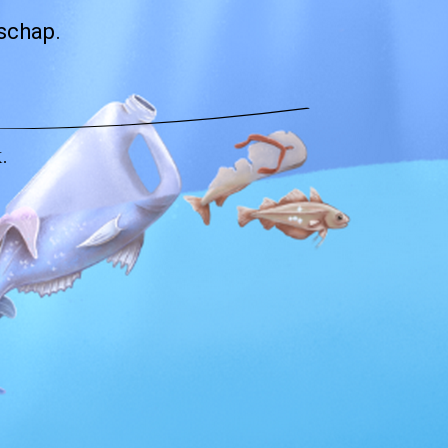
schap.
.