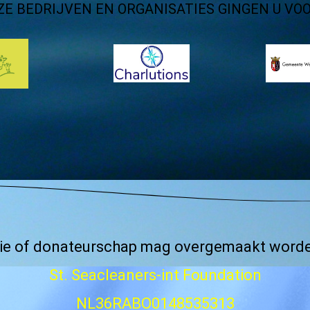
ZE BEDRIJVEN EN ORGANISATIES GINGEN U VOOR
atie of donateurschap mag overgemaakt wor
St. Seacleaners-int Foundation
NL36RABO0148535313