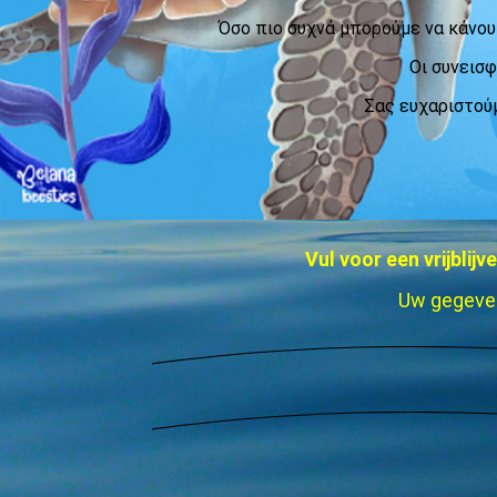
Όσο πιο συχνά μπορούμε να κάνου
Οι συνεισ
Σας ευχαριστούμ
Vul voor een vrijblij
Uw gegeven