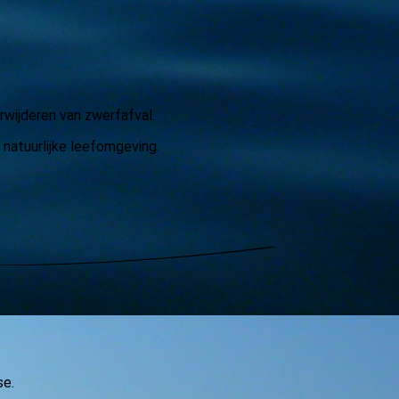
rwijderen van zwerfafval.
 natuurlijke leefomgeving.
se.