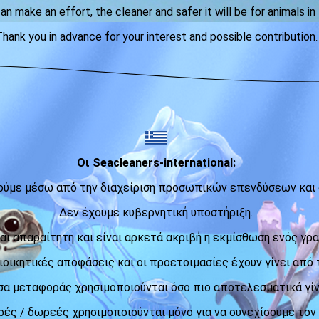
 make an effort, the cleaner and safer it will be for animals in t
hank you in advance for your interest and possible contribution
.
Οι Seacleaners-international:
ούμε μέσω από την διαχείριση προσωπικών επενδύσεων και
Δεν έχουμε κυβερνητική υποστήριξη.
αι απαραίτητη και είναι αρκετά ακριβή η εκμίσθωση ενός γρα
ιοικητικές αποφάσεις και οι προετοιμασίες έχουν γίνει από τ
σα μεταφοράς χρησιμοποιούνται όσο πιο αποτελεσματικά γίν
ρές / δωρεές χρησιμοποιούνται μόνο για να συνεχίσουμε τον