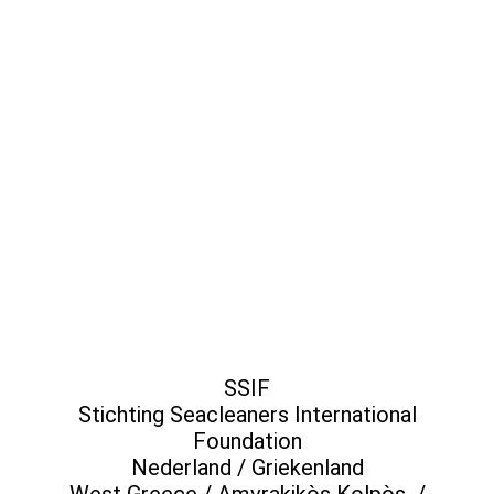
SSIF
Stichting Seacleaners International
Foundation
Nederland / Griekenland
West Greece / Amvrakikòs Kolpòs /