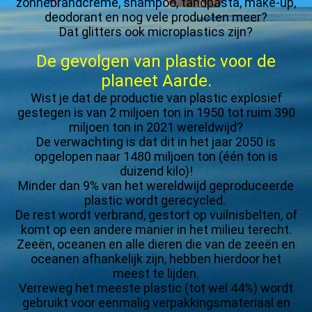
zonnebrandcrème, shampoo, tandpasta, make-up,
deodorant en nog vele producten meer?
Dat glitters ook microplastics zijn?
De gevolgen van plastic voor de
planeet Aarde.
Wist je dat de productie van plastic explosief
gestegen is van 2 miljoen ton in 1950 tot ruim 390
miljoen ton in 2021 wereldwijd?
De verwachting is dat dit in het jaar 2050 is
opgelopen naar 1480 miljoen ton (één ton is
duizend kilo)!
Minder dan 9% van het wereldwijd geproduceerde
plastic wordt gerecycled.
De rest wordt verbrand, gestort op vuilnisbelten, of
komt op een andere manier in het milieu terecht.
Zeeën, oceanen en alle dieren die van de zeeën en
oceanen afhankelijk zijn, hebben hierdoor het
meest te lijden.
Verreweg het meeste plastic (tot wel 44%) wordt
gebruikt voor eenmalig verpakkingsmateriaal en