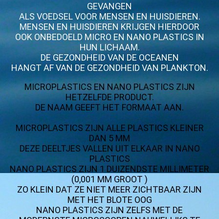
GEVANGEN
ALS VOEDSEL VOOR MENSEN EN HUISDIEREN.
MENSEN EN HUISDIEREN KRIJGEN HIERDOOR
OOK ONBEDOELD MICRO EN NANO PLASTICS IN
HUN LICHAAM.
DE GEZONDHEID VAN DE OCEANEN
HANGT AF VAN DE GEZONDHEID VAN PLANKTON.
MICROPLASTICS EN NANO PLASTICS ZIJN
HETZELFDE PRODUCT.
DE NAAM GEEFT HET FORMAAT AAN.
MICROPLASTICS ZIJN ALLE PLASTICS KLEINER
DAN 5 MM
DEZE DEELTJES VALLEN UIT ELKAAR IN NANO
PLASTICS
NANO PLASTICS ZIJN 1 DUIZENDSTE MILLIMETER
(0,001 MM GROOT )
ZO KLEIN DAT ZE NIET MEER ZICHTBAAR ZIJN
MET HET BLOTE OOG
NANO PLASTICS ZIJN ZELFS MET DE