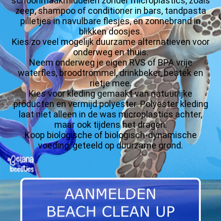
schoonmaakmiddelen zonder microplastics, zoals
zeep, shampoo of conditioner in bars, tandpasta
pilletjes in navulbare flesjes, en zonnebrand in
blikken doosjes.
Kies zo veel mogelijk duurzame alternatieven voor
onderweg en thuis.
Neem onderweg je eigen RVS of BPA vrije
waterfles, broodtrommel, drinkbeker, bestek en
rietje mee.
Kies voor kleding gemaakt van natuurlijke
producten en vermijd polyester. Polyester kleding
laat niet alleen in de was microplastics achter,
maar ook tijdens het dragen.
Koop biologische of biologisch-dynamische
voeding, geteeld op duurzame grond.