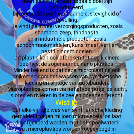
deeltjes die met een bepaald doel zijn
geproduceerd,
bijvoorbeeld voor houdbaarheid, stevigheid of
opvulling.
Je vindt ze in veel verzorgingsproducten, zoals
shampoo, zeep, tandpasta
en in industriële producten, zoals
schoonmaakmiddelen, kunstmest, verf en
bestrijdingsmiddelen.
Dit plastic kan ook afbreken tot nog kleinere
deeltjes, de zogenaamde nano plastics.
Minder bekend is dat deze microplastics ook
vrijkomen door het wassen van synthetische
kleding en slijtage van autobanden.
Microplastics komen via het afvoerputje, de lucht,
sloten en rivieren in de zee en oceanen terecht.
Wist je:
Dat elke vijf kilo was van synthetische kleding
gemiddeld negen miljoen microvezels los laat
die afgevoerd worden met het spoelwater?
Dat microplastics worden toegevoegd in