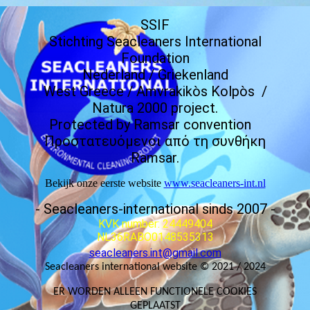
SSIF
Stichting Seacleaners International
Foundation
Nederland / Griekenland
West Greece / Amvrakikòs Kolpòs /
Natura 2000 project.
Protected by Ramsar convention
Προστατευόμενοι από τη συνθήκη
Ramsar.
Bekijk onze eerste website
www.seacleaners-int.nl
- Seacleaners-international sinds 2007 -
KVK number: 24449404
NL36RABO0148535313
seacleaners.int@gmail.com
Seacleaners international website © 2021 / 2024
ER WORDEN ALLEEN FUNCTIONELE COOKIES
GEPLAATST