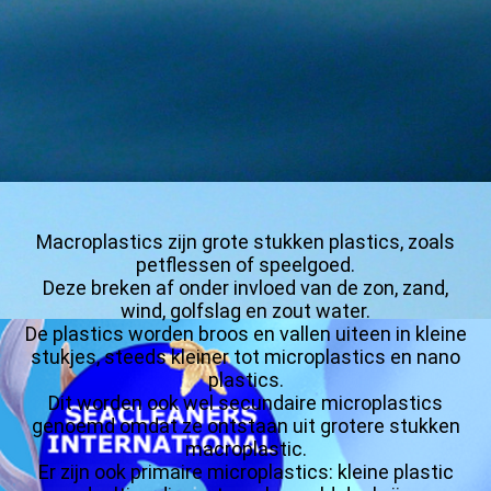
MICROPLASTICS 4
Macroplastics zijn grote stukken plastics, zoals
petflessen of speelgoed.
Deze breken af onder invloed van de zon, zand,
wind, golfslag en zout water.
De plastics worden broos en vallen uiteen in kleine
stukjes, steeds kleiner tot microplastics en nano
plastics.
Dit worden ook wel secundaire microplastics
genoemd omdat ze ontstaan uit grotere stukken
macroplastic.
Er zijn ook primaire microplastics: kleine plastic