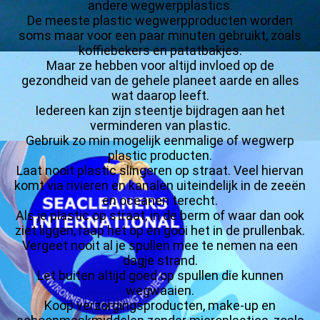
andere wegwerpplastics.
De meeste plastic wegwerpproducten worden
soms maar voor een paar minuten gebruikt, zoals
koffiebekers en patatbakjes.
Maar ze hebben voor altijd invloed op de
gezondheid van de gehele planeet aarde en alles
wat daarop leeft.
Iedereen kan zijn steentje bijdragen aan het
verminderen van plastic.
Gebruik zo min mogelijk eenmalige of wegwerp
plastic producten.
Laat nooit plastic slingeren op straat. Veel hiervan
komt via rivieren en kanalen uiteindelijk in de zeeën
en oceanen terecht.
Als je plastic op straat, in de berm of waar dan ook
ziet liggen, raap het op en gooi het in de prullenbak.
Vergeet nooit al je spullen mee te nemen na een
dagje strand.
Let buiten altijd goed op spullen die kunnen
wegwaaien.
Koop verzorgingsproducten, make-up en