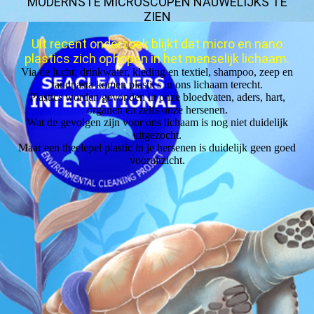
MODERNSTE MICROSCOPEN NAUWELIJKS TE
ZIEN
Uit recent onderzoek blijkt dat micro en nano
plastics zich ophopen in het menselijk lichaam.
Via de lucht, drinkwater, kleding en textiel, shampoo, zeep en
tandpasta komen plastics in ons lichaam terecht.
Plastics worden gevonden in onze bloedvaten, aders, hart,
organen en zelfs onze hersenen.
Wat de gevolgen zijn voor ons lichaam is nog niet duidelijk
uitgezocht.
Maar een theelepel plastic in je hersenen is duidelijk geen goed
vooruitzicht.