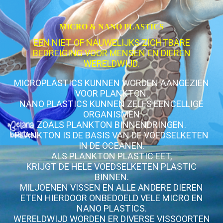
MICRO & NANO PLASTICS
EEN NIET OF NAUWELIJKS ZICHTBARE
BEDREIGING VOOR MENSEN EN DIEREN
WERELDWIJD.
MICROPLASTICS KUNNEN WORDEN AANGEZIEN
VOOR PLANKTON.
NANO PLASTICS KUNNEN ZELFS EENCELLIGE
ORGANISMEN
ZOALS PLANKTON BINNENDRINGEN.
PLANKTON IS DE BASIS VAN DE VOEDSELKETEN
IN DE OCEANEN.
ALS PLANKTON PLASTIC EET,
KRIJGT DE HELE VOEDSELKETEN PLASTIC
BINNEN.
MILJOENEN VISSEN EN ALLE ANDERE DIEREN
ETEN HIERDOOR ONBEDOELD VELE MICRO EN
NANO PLASTICS.
WERELDWIJD WORDEN ER DIVERSE VISSOORTEN