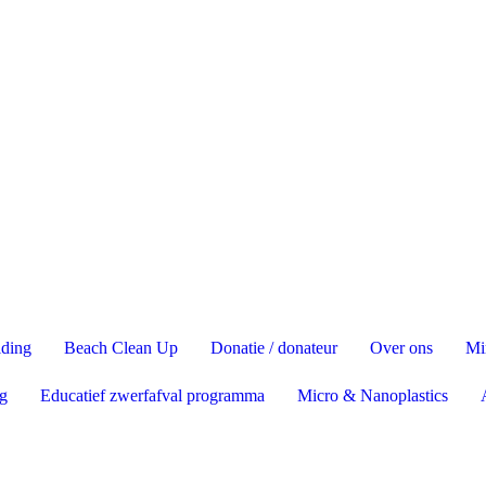
lding
Beach Clean Up
Donatie / donateur
Over ons
Mi
g
Educatief zwerfafval programma
Micro & Nanoplastics